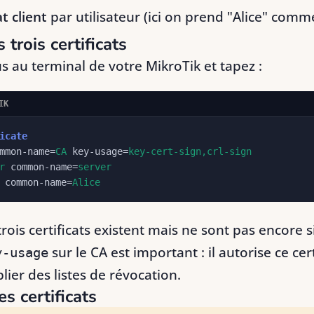
at client
par utilisateur (ici on prend "Alice" com
 trois certificats
 au terminal de votre MikroTik et tapez :
IK
icate
mmon-name=
CA
key-usage=
key-cert-sign,crl-sign
r
common-name=
server
common-name=
Alice
trois certificats existent mais ne sont pas encore s
sur le CA est important : il autorise ce cert
y-usage
lier des listes de révocation.
s certificats