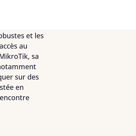
obustes et les
accès au
 MikroTik, sa
 notamment
oquer sur des
estée en
rencontre