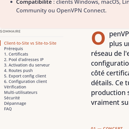
Compatibilité
: clients Windows, macOS, Li
Community ou OpenVPN Connect.
O
SOMMAIRE
penVPN
plus u
Client-to-Site vs Site-to-Site
Prérequis
réseau de l'
1. Certificats
2. Pool d'adresses IP
configurat
3. Activation du serveur
4. Routes push
côté certifi
5. Export config client
détails. Ce 
6. Configuration client
Vérification
production 
Multi-utilisateurs
Sécurité
vraiment sur
Dépannage
FAQ
01 — CONCEPT