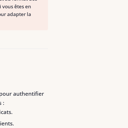
Si vous êtes en
ur adapter la
pour authentifier
 :
icats.
ients.