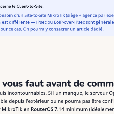
ncerne le Client-to-Site.
besoin d'un Site-to-Site MikroTik (siège + agence par exe
n est différente — IPsec ou EoIP-over-IPsec sont généra
ur ce cas. On pourra y consacrer un article dédié.
l vous faut avant de com
uis incontournables. Si l'un manque, le serveur
able depuis l'extérieur ou ne pourra pas être con
r MikroTik en RouterOS 7.14 minimum
(idéalemen