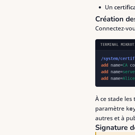
Un
certific
Création des
Connectez-vous
TERMINAL MIKROT
/system/certif
add
name=
CA
co
add
name=
serve
add
name=
Alice
À ce stade les 
paramètre
ke
autres et à pub
Signature de