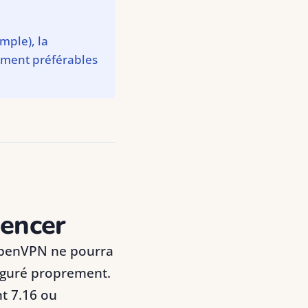
mple), la
lement préférables
mencer
 OpenVPN ne pourra
figuré proprement.
t 7.16 ou