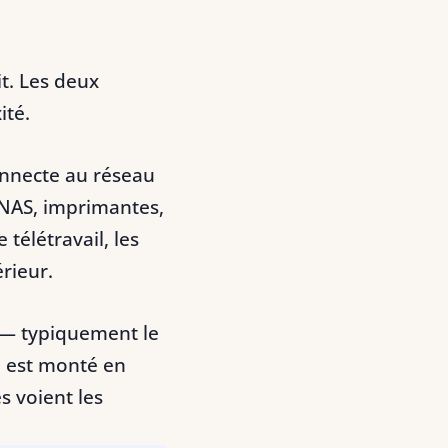
it. Les deux
ité.
connecte au réseau
 NAS, imprimantes,
 télétravail, les
rieur.
 — typiquement le
l est monté en
s voient les