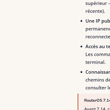
supérieur 
récente).
Une IP pub
permanence
reconnecte
Accès au t
Les comman
terminal.
Connaissa
chemins d
consulter l
RouterOS 7.1
Avant 7.14, 