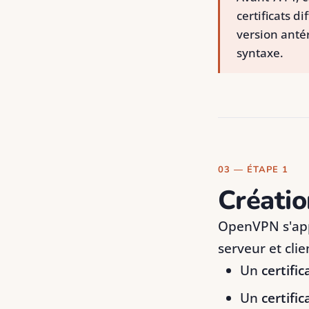
certificats d
version anté
syntaxe.
03 — ÉTAPE 1
Créatio
OpenVPN s'appu
serveur et clie
Un
certific
Un
certific