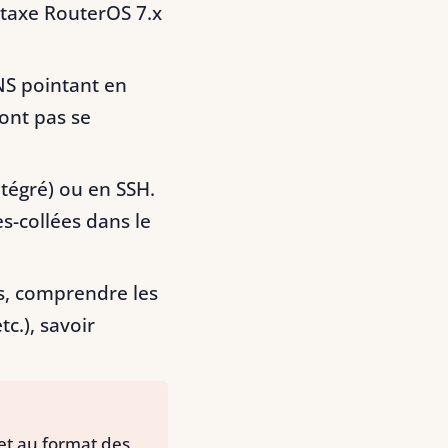
ntaxe RouterOS 7.x
S pointant en
ont pas se
ntégré) ou en SSH.
s-collées dans le
s, comprendre les
etc.), savoir
et au format des