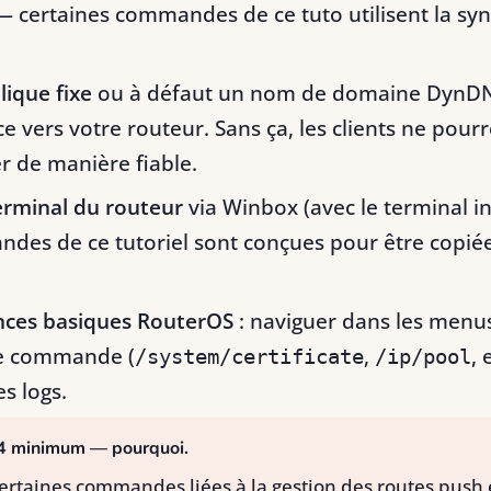
— certaines commandes de ce tuto utilisent la sy
lique fixe
ou à défaut un nom de domaine DynDN
 vers votre routeur. Sans ça, les clients ne pourr
r de manière fiable.
erminal du routeur
via Winbox (avec le terminal i
des de ce tutoriel sont conçues pour être copiée
nces basiques RouterOS
: naviguer dans les menu
e commande (
,
, 
/system/certificate
/ip/pool
es logs.
4 minimum — pourquoi.
certaines commandes liées à la gestion des routes push 