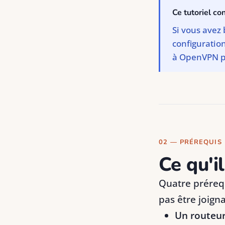
Ce tutoriel co
Si vous avez 
configuratio
à OpenVPN po
02 — PRÉREQUIS
Ce qu'i
Quatre préreq
pas être joign
Un routeu