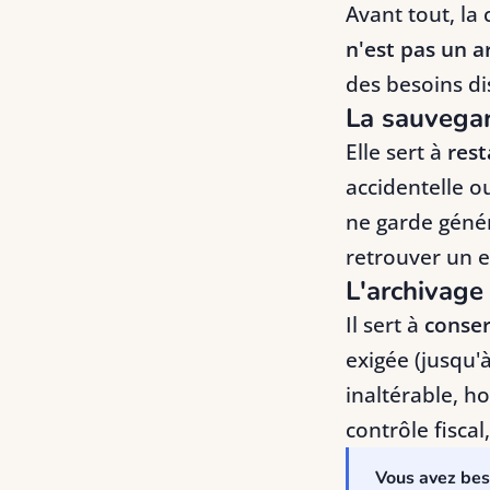
Avant tout, la
n'est pas un a
des besoins dis
La sauvega
Elle sert à
rest
accidentelle o
ne garde géné
retrouver un e
L'archivage
Il sert à
conser
exigée (jusqu'
inaltérable, h
contrôle fiscal
Vous avez beso