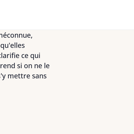
 méconnue,
qu'elles
larifie ce qui
rend si on ne le
s'y mettre sans