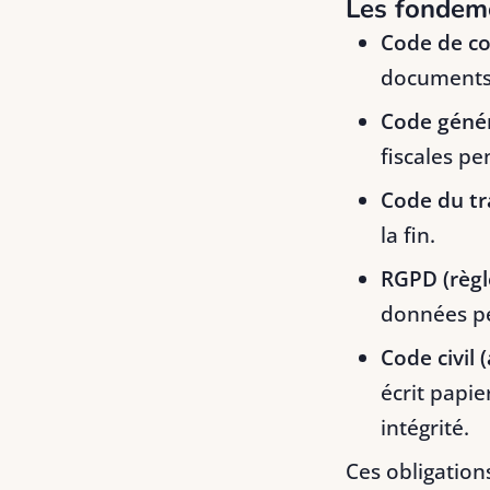
Les fondem
Code de co
documents
Code génér
fiscales pe
Code du tr
la fin.
RGPD (règ
données pe
Code civil 
écrit papie
intégrité.
Ces obligation