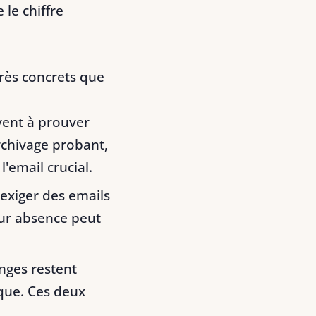
 le chiffre
très concrets que
vent à prouver
rchivage probant,
'email crucial.
 exiger des emails
ur absence peut
nges restent
ique. Ces deux