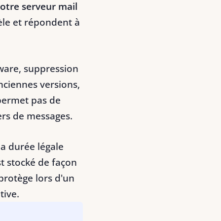
otre serveur mail
èle et répondent à
ware, suppression
anciennes versions,
permet pas de
ers de messages.
a durée légale
t stocké de façon
protège lors d'un
tive.