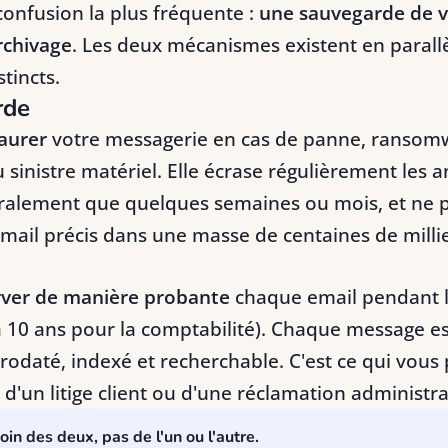
 confusion la plus fréquente :
une sauvegarde de v
rchivage
. Les deux mécanismes existent en parall
tincts.
rde
aurer
votre messagerie en cas de panne, ransom
u sinistre matériel. Elle écrase régulièrement les 
ralement que quelques semaines ou mois, et ne 
mail précis dans une masse de centaines de milli
ver de manière probante
chaque email pendant l
à 10 ans pour la comptabilité). Chaque message es
orodaté, indexé et recherchable. C'est ce qui vous 
, d'un litige client ou d'une réclamation administra
in des deux, pas de l'un ou l'autre.