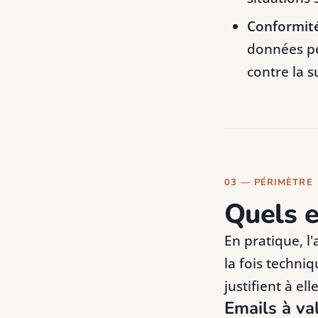
Conformit
données pe
contre la s
03 — PÉRIMÈTRE
Quels e
En pratique, l
la fois techniq
justifient à ell
Emails à va