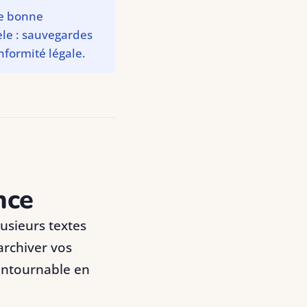
ne bonne
le : sauvegardes
nformité légale.
nce
usieurs textes
archiver vos
contournable en