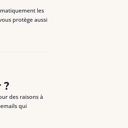
omatiquement les
vous protège aussi
 ?
ur des raisons à
'emails qui