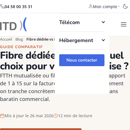
Informatique
04 58 00 35 31
Mon compte
Télécom
Accueil
Blog
Fibre dédiée vs FTTH
Hébergement
GUIDE COMPARATIF
Fibre dédiée ou FTTH : quel
Nous contacter
choix pour votre entreprise ?
FTTH mutualisée ou fibre dédiée FTTO : un rapport
de 1 à 15 sur la facture mensuelle. Voici comment
on tranche concrètement avec nos clients, sans
baratin commercial.
Mis à jour le 26 mai 2026
12 min de lecture